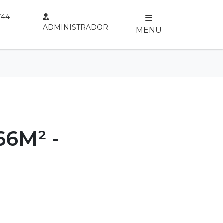
744-
ADMINISTRADOR
MENU
6M² -