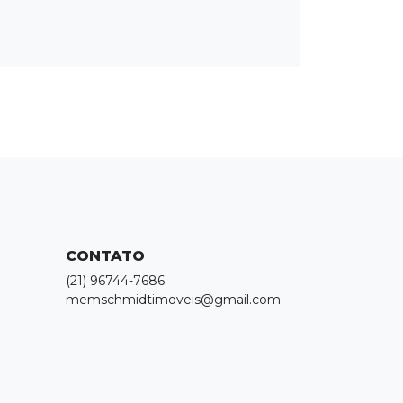
CONTATO
(21) 96744-7686
memschmidtimoveis@gmail.com