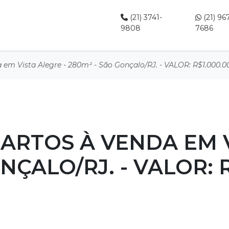
(21) 3741-
(21) 96
9808
7686
 em Vista Alegre - 280m² - São Gonçalo/RJ. - VALOR: R$1.000.0
ARTOS À VENDA EM V
NÇALO/RJ. - VALOR: R