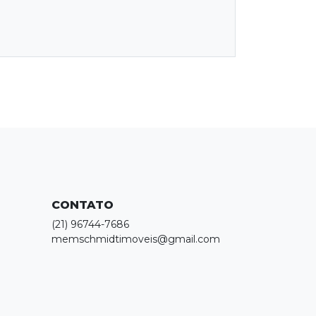
CONTATO
(21) 96744-7686
memschmidtimoveis@gmail.com